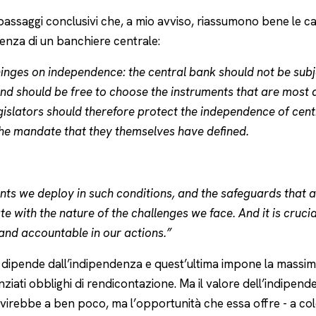
assaggi conclusivi che, a mio avviso, riassumono bene le car
denza di un banchiere centrale:
hinges on independence: the central bank should not be subjec
d should be free to choose the instruments that are most a
slators should therefore protect the independence of centra
g the mandate that they themselves have defined.
nts we deploy in such conditions, and the safeguards that 
with the nature of the challenges we face. And it is crucial
and accountable in our actions.”
à dipende dall’indipendenza e quest’ultima impone la massim
ziati obblighi di rendicontazione. Ma il valore dell’indipen
ervirebbe a ben poco, ma l’opportunità che essa offre - a c