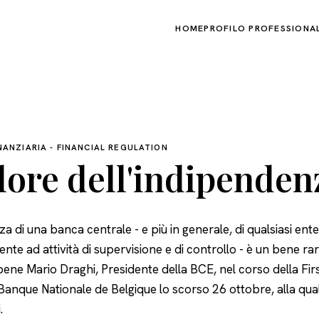
HOME
PROFILO PROFESSIONA
NANZIARIA - FINANCIAL REGULATION
alore dell'indipenden
a di una banca centrale - e più in generale, di qualsiasi en
te ad attività di supervisione e di controllo - è un bene ra
bene Mario Draghi, Presidente della BCE, nel corso della Fi
a Banque Nationale de Belgique lo scorso 26 ottobre, alla qu
i
.