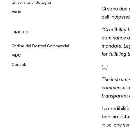
Università di Bologna
Ci sono due p
Varie
dell’indipen
“Credibility 
LINK UTILI
dominance an
mandate. Legi
Ordine dei Dottori Commercialisti di Milano
for fulfillin
AIDC
Consob
(…)
The instrume
commensurate 
transparent 
La credibilit
ben circostan
in sé, che s