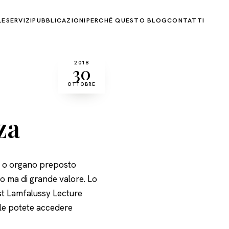
LE
SERVIZI
PUBBLICAZIONI
PERCHÉ QUESTO BLOG
CONTATTI
2018
30
OTTOBRE
za
te o organo preposto
ro ma di grande valore. Lo
rst Lamfalussy Lecture
ale potete accedere