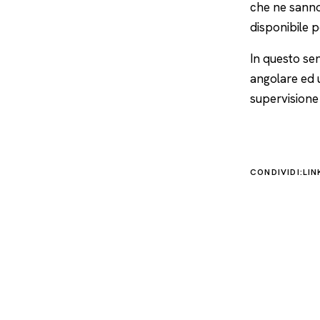
che ne sanno 
disponibile p
In questo sen
angolare ed u
supervisione 
CONDIVIDI:
LIN