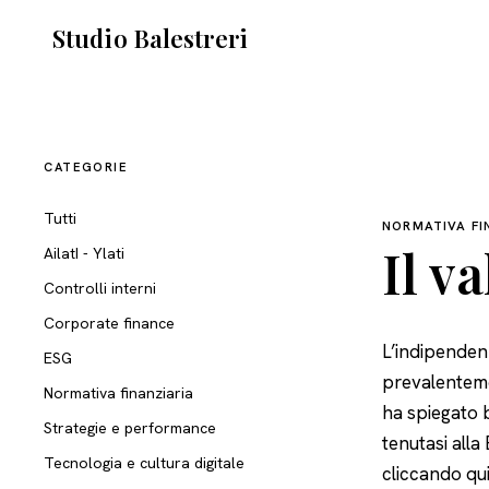
Studio Balestreri
CATEGORIE
Tutti
NORMATIVA FI
Il v
AilatI - Ylati
Controlli interni
Corporate finance
L’indipendenz
ESG
prevalentemen
Normativa finanziaria
ha spiegato 
Strategie e performance
tenutasi all
Tecnologia e cultura digitale
cliccando
qu